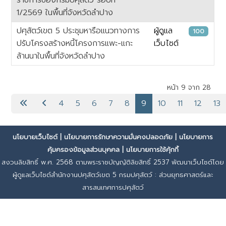
1/2569 ในพื้นที่จังหวัดลำปาง
ปศุสัตว์เขต 5 ประชุมหารือแนวทางการ
ผู้ดูแล
100
ปรับโครงสร้างหนี้โครงการแพะ-แกะ
เว็บไซต์
ล้านนาในพื้นที่จังหวัดลำปาง
เนื้อหา
หน้า 9 จาก 28
4
5
6
7
8
9
10
11
12
13
นโยบายเว็บไซต์
|
นโยบายการรักษาความมั่นคงปลอดภัย
|
นโยบายการ
คุ้มครองข้อมูลส่วนบุคคล
|
นโยบายการใช้คุ้กกี้
สงวนลิขสิทธิ์ พ.ศ. 2568 ตามพระราชบัญญัติลิขสิทธิ์ 2537 พัฒนาเว็บไซต์โดย
ผู้ดูแลเว็บไซต์สำนักงานปศุสัตว์เขต 5 กรมปศุสัตว์ : ส่วนยุทธศาสตร์และ
สารสนเทศการปศุสัตว์