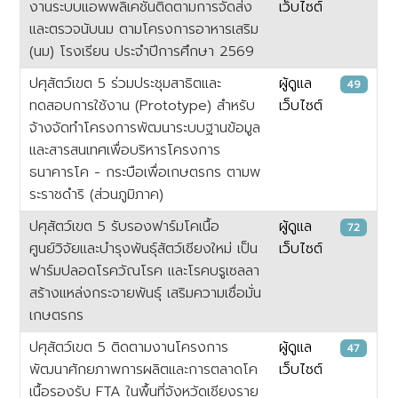
งานระบบแอพพลิเคชั่นติดตามการจัดส่ง
เว็บไซต์
และตรวจนับนม ตามโครงการอาหารเสริม
(นม) โรงเรียน ประจำปีการศึกษา 2569
ปศุสัตว์เขต 5 ร่วมประชุมสาธิตและ
ผู้ดูแล
49
ทดสอบการใช้งาน (Prototype) สำหรับ
เว็บไซต์
จ้างจัดทำโครงการพัฒนาระบบฐานข้อมูล
และสารสนเทศเพื่อบริหารโครงการ
ธนาคารโค - กระบือเพื่อเกษตรกร ตามพ
ระราชดำริ (ส่วนภูมิภาค)
ปศุสัตว์เขต 5 รับรองฟาร์มโคเนื้อ
ผู้ดูแล
72
ศูนย์วิจัยและบำรุงพันธุ์สัตว์เชียงใหม่ เป็น
เว็บไซต์
ฟาร์มปลอดโรควัณโรค และโรคบรูเซลลา
สร้างแหล่งกระจายพันธุ์ เสริมความเชื่อมั่น
เกษตรกร
ปศุสัตว์เขต 5 ติดตามงานโครงการ
ผู้ดูแล
47
พัฒนาศักยภาพการผลิตและการตลาดโค
เว็บไซต์
เนื้อรองรับ FTA ในพื้นที่จังหวัดเชียงราย