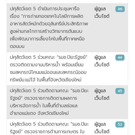
ปศุสัตว์เขต 5 ดำเนินการประชุมหารือ
ผู้ดูแล
46
เรื่อง "การถ่ายทอดเทคโนโลยีการผลิต
เว็บไซต์
อาหารสัตว์หมักด้วยจุลินทรีย์ประสิทธิภาพ
สูงผ่านกลไกการสร้างวิทยากรต้นแบบ
เพื่อพัฒนาการเลี้ยงโคในพื้นที่ภาคเหนือ
ตอนบน
ปศุสัตว์เขต 5 ร่วมคณะ “รมช.ปิยะรัฐชย์”
ผู้ดูแล
44
ตรวจติดตามงานบริหารน้ำ พร้อมเยี่ยม
เว็บไซต์
ชมสหกรณ์โคนมแม่ออนและสหกรณ์ออม
ทรัพย์ม.แม่โจ้ ในพื้นที่จังหวัดเชียงใหม่
ปศุสัตว์เขต 5 ร่วมติดตามคณะ “รมช.ปิยะ
ผู้ดูแล
45
รัฐชย์” ตรวจราชการติดตามผลการ
เว็บไซต์
บริหารจัดการน้ำ ในพื้นที่ตำบลช่อแล
อำเภอแม่แตง จังหวัดเชียงใหม่
ปศุสัตว์เขต 5 ร่วมติดตามคณะ “รมช.ปิยะ
ผู้ดูแล
52
รัฐชย์” ตรวจราชการด้านการเกษตร ใน
เว็บไซต์