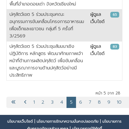
พื้นที่อำเภอดอยเต่า จังหวัดเชียงใหม่
ปศุสัตว์เขต 5 ร่วมประชุมคณะ
ผู้ดูแล
65
อนุกรรมการขับเคลื่อนโครงการอาหารนม
เว็บไซต์
เพื่อเด็กและเยาวชน กลุ่มที่ 5 ครั้งที่
3/2569
ปศุสัตว์เขต 5 ร่วมประชุมสัมมนาเชิง
ผู้ดูแล
83
ปฏิบัติการ หลักสูตร พัฒนาศักยภาพเจ้า
เว็บไซต์
หน้าที่ด้านการผลิตปศุสัตว์ เพื่อขับเคลื่อน
และบูรณาการงานด้านปศุสัตว์อย่างมี
ประสิทธิภาพ
เนื้อหา
หน้า 5 จาก 28
1
2
3
4
5
6
7
8
9
10
นโยบายเว็บไซต์
|
นโยบายการรักษาความมั่นคงปลอดภัย
|
นโยบายการ
คุ้มครองข้อมูลส่วนบุคคล
|
นโยบายการใช้คุ้กกี้