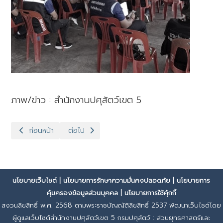
ภาพ/ข่าว : สำนักงานปศุสัตว์เขต 5
เนื้อหาก่อนหน้า: ปศุสัตว์เขต 5 ลงพื้นที่พร้อมรองอธิบดีกรมปศุสัตว์ 
เนื้อหาถัดไป: ปศุสัตว์เขต 5 ติดตามคณะ “รมช.ปิยะรั
ก่อนหน้า
ต่อไป
นโยบายเว็บไซต์
|
นโยบายการรักษาความมั่นคงปลอดภัย
|
นโยบายการ
คุ้มครองข้อมูลส่วนบุคคล
|
นโยบายการใช้คุ้กกี้
สงวนลิขสิทธิ์ พ.ศ. 2568 ตามพระราชบัญญัติลิขสิทธิ์ 2537 พัฒนาเว็บไซต์โดย
ผู้ดูแลเว็บไซต์สำนักงานปศุสัตว์เขต 5 กรมปศุสัตว์ : ส่วนยุทธศาสตร์และ