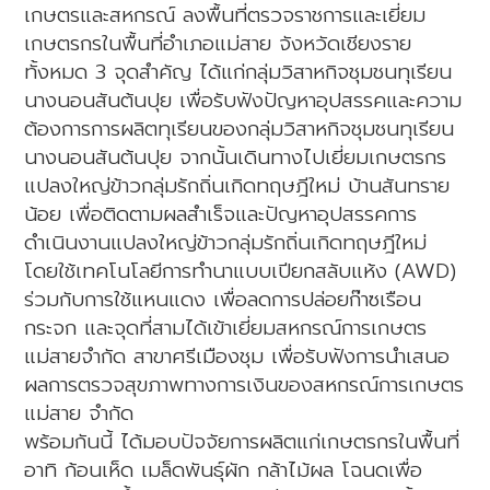
เกษตรและสหกรณ์ ลงพื้นที่ตรวจราชการและเยี่ยม
เกษตรกรในพื้นที่อำเภอแม่สาย จังหวัดเชียงราย
ทั้งหมด 3 จุดสำคัญ ได้แก่กลุ่มวิสาหกิจชุมชนทุเรียน
นางนอนสันต้นปุย เพื่อรับฟังปัญหาอุปสรรคและความ
ต้องการการผลิตทุเรียนของกลุ่มวิสาหกิจชุมชนทุเรียน
นางนอนสันต้นปุย จากนั้นเดินทางไปเยี่ยมเกษตรกร
แปลงใหญ่ข้าวกลุ่มรักถิ่นเกิดทฤษฎีใหม่ บ้านสันทราย
น้อย เพื่อติดตามผลสำเร็จและปัญหาอุปสรรคการ
ดำเนินงานแปลงใหญ่ข้าวกลุ่มรักถิ่นเกิดทฤษฎีใหม่
โดยใช้เทคโนโลยีการทำนาแบบเปียกสลับแห้ง (AWD)
ร่วมกับการใช้แหนแดง เพื่อลดการปล่อยก๊าซเรือน
กระจก และจุดที่สามได้เข้าเยี่ยมสหกรณ์การเกษตร
แม่สายจำกัด สาขาศรีเมืองชุม เพื่อรับฟังการนำเสนอ
ผลการตรวจสุขภาพทางการเงินของสหกรณ์การเกษตร
แม่สาย จำกัด
พร้อมกันนี้ ได้มอบปัจจัยการผลิตแก่เกษตรกรในพื้นที่
อาทิ ก้อนเห็ด เมล็ดพันธุ์ผัก กล้าไม้ผล โฉนดเพื่อ