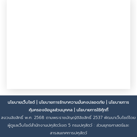
นโยบายเว็บไซต์
|
นโยบายการรักษาความมั่นคงปลอดภัย
|
นโยบายการ
คุ้มครองข้อมูลส่วนบุคคล
|
นโยบายการใช้คุ้กกี้
สงวนลิขสิทธิ์ พ.ศ. 2568 ตามพระราชบัญญัติลิขสิทธิ์ 2537 พัฒนาเว็บไซต์โดย
ผู้ดูแลเว็บไซต์สำนักงานปศุสัตว์เขต 5 กรมปศุสัตว์ : ส่วนยุทธศาสตร์และ
สารสนเทศการปศุสัตว์