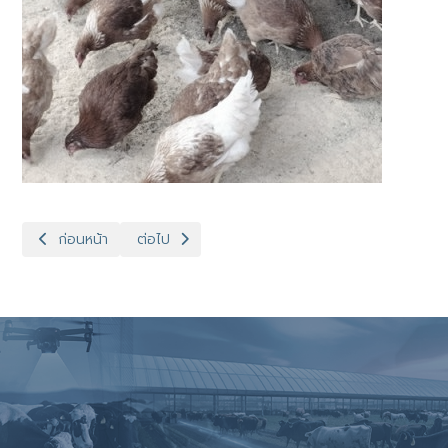
เนื้อหาก่อนหน้า: ปศุสัตว์จังหวัดเเม่ฮ่องสอน ฝึกอบรมเกษตรกร ภายใ
เนื้อหาถัดไป: ปศุสัตว์อำเภอปายมอบปัจจัยการผลิต
ก่อนหน้า
ต่อไป