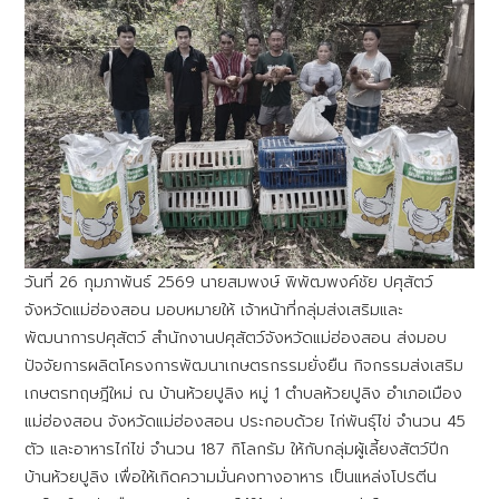
วันที่ 26 กุมภาพันธ์ 2569 นายสมพงษ์ พิพัฒพงค์ชัย ปศุสัตว์
จังหวัดแม่ฮ่องสอน มอบหมายให้ เจ้าหน้าที่กลุ่มส่งเสริมและ
พัฒนาการปศุสัตว์ สำนักงานปศุสัตว์จังหวัดแม่ฮ่องสอน ส่งมอบ
ปัจจัยการผลิตโครงการพัฒนาเกษตรกรรมยั่งยืน กิจกรรมส่งเสริม
เกษตรทฤษฎีใหม่ ณ บ้านห้วยปูลิง หมู่ 1 ตำบลห้วยปูลิง อำเภอเมือง
แม่ฮ่องสอน จังหวัดแม่ฮ่องสอน ประกอบด้วย ไก่พันธุ์ไข่ จำนวน 45
ตัว และอาหารไก่ไข่ จำนวน 187 กิโลกรัม ให้กับกลุ่มผู้เลี้ยงสัตว์ปีก
บ้านห้วยปูลิง เพื่อให้เกิดความมั่นคงทางอาหาร เป็นแหล่งโปรตีน