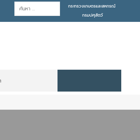
การค้นหา
กระทรวงเกษตรและสหกรณ์
กรมปศุสัตว์
ต