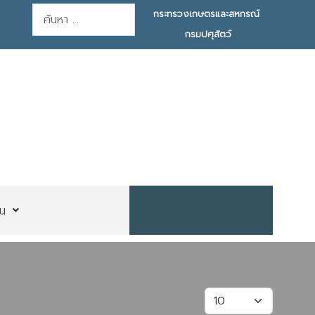
การค้นหา
กระทรวงเกษตรและสหกรณ์
กรมปศุสัตว์
น
แสดง #