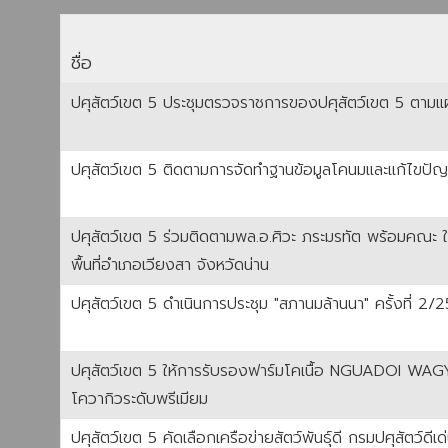
ชื่อ
ปศุสัตว์เขต 5 ประชุมตรวจราชการของปศุสัตว์เขต 5 ตามแผ
ปศุสัตว์เขต 5 ติดตามการจัดทำฐานข้อมูลโคนมและแก้ไข
ปศุสัตว์เขต 5 ร่วมติดตามพล.อ.ศิวะ ภระมรทัต พร้อมคณะ 
พื้นที่อำเภอเวียงสา จังหวัดน่าน
ปศุสัตว์เขต 5 ดำเนินการประชุม "สภานมล้านนา" ครั้งที่
ปศุสัตว์เขต 5 ให้การรับรองฟาร์มโคเนื้อ NGUADOI WAGYU 
โควากิวระดับพรีเมียม
ปศุสัตว์เขต 5 คัดเลือกเครือข่ายสัตว์พันธุ์ดี กรมปศุสัตว์ด