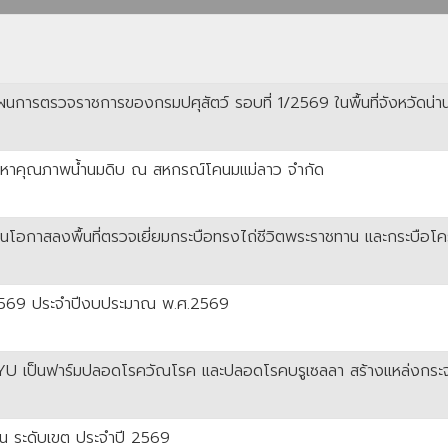
นการตรวจราชการของกรมปศุสัตว์ รอบที่ 1/2569 ในพื้นที่จังหวัดน่า
ปัญหาคุณภาพน้ำนมดิบ ณ สหกรณ์โคนมแม่ลาว จำกัด
ในโอกาสลงพื้นที่ตรวจเยี่ยมกระบือทรงไถ่ชีวิตพระราชทาน และกระบือ
 2/2569 ประจำปีงบประมาณ พ.ศ.2569
เป็นฟาร์มปลอดโรควัณโรค และปลอดโรคบรูเซลลา สร้างแหล่งกระจายพันธุ
ีเด่น ระดับเขต ประจำปี 2569