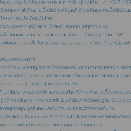
้าร่วมประชุมหัวหน้าส่วนราชการ และ กำนัน ผู้ใหญ่บ้าน ฯลฯ ครั้งที่ 1/
ตามสถานที่จำหน่ายเนื้อสัตว์ และไข่สดที่เข้าร่วมโครงการเนื้อสัตว์ปลอ
 โครงการอนุรักษ์กระบือไทย
วจรับรองสถานที่จำหน่ายเนื้อสัตว์ปลอดภัย (ปศุสัตว์ OK)
ื้นที่ติดตามและตรวจประเมินสถานที่จำหน่ายเนื้อสัตว์ (ปศุสัตว์ OK)
ร่วมติดตามการลงพื้นที่ตรวจราชการของรองนายกรัฐมนตรี และรัฐมนตรี
จพระนเรศวรมหาราช
ินการฝึกอบรมเชิงปฏิบัติการ โครงการพัฒนาเกษตรกรรมยั่งยืนฯ หลักส
ลงพื้นที่ติดตามและตรวจประเมินสถานที่จำหน่ายเนื้อสัตว์และไข่ (ปศุสัต
 โครงการอนุรักษ์กระบือไทย ตำบลไหล่หิน
นค้าปศุสัตว์ฮาลาลปลอดภัย และตรวจเฝ้าระวังการจำหน่ายเนื้อโคปลอมปนเ
บัติการหลักสูตร “การตรวจประเมินฟาร์มปศุสัตว์เศรษฐกิจ BCG Model 
มการผู้ทรงคุณวุฒิในคณะกรรมการประมงประจำจังหวัดลำปาง
พพลิเคชั่น Diary care สู่การใช้ประโยชน์ในการบริหารจัดการฟาร์มโค
การเกษตรเครือข่ายมหาวิทยาลัยราชภัฏภาคเหนือตอนบน