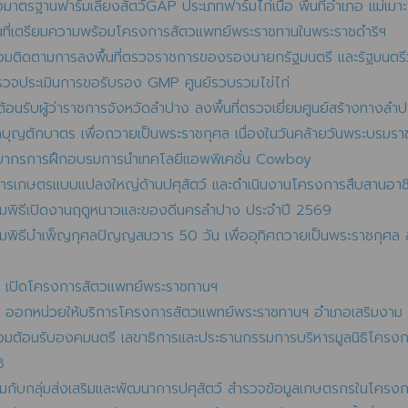
มาตรฐานฟาร์มเลี้ยงสัตว์GAP ประเภทฟาร์มไก่เนื้อ พื้นที่อำเภอ แม่เมาะ
ื้นที่เตรียมความพร้อมโครงการสัตวแพทย์พระราชทานในพระราชดำริฯ
ร่วมติดตามการลงพื้นที่ตรวจราชการของรองนายกรัฐมนตรี และรัฐมนต
รวจประเมินการขอรับรอง GMP ศูนย์รวบรวมไข่ไก่
ต้อนรับผู้ว่าราชการจังหวัดลำปาง ลงพื้นที่ตรวจเยี่ยมศูนย์สร้างทางลำ
ทำบุญตักบาตร เพื่อถวายเป็นพระราชกุศล เนื่องในวันคล้ายวันพระบร
วิทยากรการฝึกอบรมการนำเทคโลยีแอพพิเคชั่น Cowboy
การเกษตรแบบแปลงใหญ่ด้านปศุสัตว์ และดำเนินงานโครงการสืบสานอา
่วมพิธีเปิดงานฤดูหนาวและของดีนครลำปาง ประจำปี 2569
วมพิธีบำเพ็ญกุศลปัญญสมวาร 50 วัน เพื่ออุทิศถวายเป็นพระราชกุศล สม
าง เปิดโครงการสัตวแพทย์พระราชทานฯ
าง ออกหน่วยให้บริการโครงการสัตวแพทย์พระราชทานฯ อำเภอเสริมงาม
ร่วมต้อนรับองคมนตรี เลขาธิการและประธานกรรมการบริหารมูลนิธิโคร
8
มกับกลุ่มส่งเสริมและพัฒนาการปศุสัตว์ สำรวจข้อมูลเกษตรกรในโครงการ