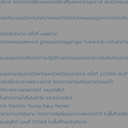
ละบริการ โครงการคลินิกเกษตรเคลื่อนที่ในพระราชานุเคราะห์ สมเด็จพระ
ดำเนินกิจกรรมป้องกันโรคปากและเท้าเปื่อยในโคนมแบบบูรณาการร่วม
จังหวัดลำปาง ครั้งที่ ๑/๒๕๖๙
ทรวงเกษตรและสหกรณ์ ชูโมเดลเกษตรมูลค่าสูง "กาแฟ-ใบชา-ครั่งลำปา
ร่วมประชุมตรวจติดตามการปฏิบัติราชการของส่วนราชการในสังกัดกระ
ระชุมคณะกรมการจังหวัดและหัวหน้าส่วนราชการ ครั้งที่ 2/2569 ประจ
อันเนื่องมาจากพระราชดำริ โครงการฟาร์มตัวอย่างบ้านแม่ต๋ำ
สิทธิภาพงานยุทธศาสตร์ กรมปศุสัตว์
เก็บตัวอย่างน้ำดื่มในฟาร์ม และอาหารสัตว์
ษตรกร โครงการ Young Dairy Farmer
ิดตามการดำเนินงาน โครงการอันเนื่องมาจากพระราชดำริ ในพื้นที่ปศุสัต
ปศุสัตว์ รอบที่ 1/2569 ในพื้นที่จังหวัดลำปาง