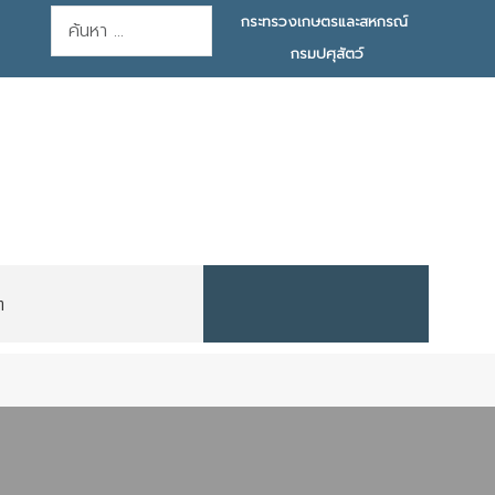
การค้นหา
กระทรวงเกษตรและสหกรณ์
กรมปศุสัตว์
ต