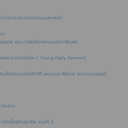
รีว่าการกระทรวงเกษตรและสหกรณ์
ปาง
มราชสมภพ พระบาทสมเด็จพระบรมชนกาธิเบศร
ชีพพระราชทานโคนม ( Young Dairy Farmers)​
เด็จพระนางเจ้าสิริกิติ์ พระบรมราชินีนาถ พระบรมราชชนนี
งการหลวง
โคเนื้อสร้างอาชีพ ระยะที่ 2