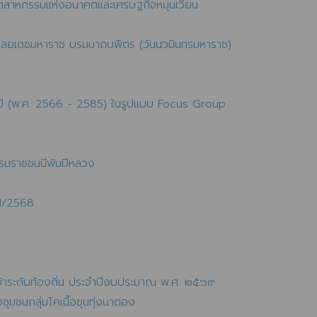
อุตสาหกรรมแห่งอนาคตและเศรษฐกิจหมุนเวียน
ดุลยเดชมหาราช บรมนาถบพิตร (วันนวมินทรมหาราช)
)
0 ปี (พ.ศ. 2566 - 2585) ในรูปแบบ Focus Group
บรมราชชนนีพันปีหลวง
 1/2568
ขบ้าระดับท้องถิ่น ประจำปีงบประมาณ พ.ศ. ๒๕๖๙
ุมชนกลุ่มโคเนื้อขุนทุ่งนาตอง