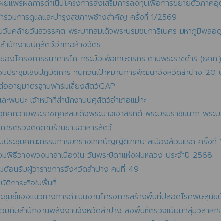
ุมเผยแพร่ผลการดำเนินโครงการส่งเสริมการลงทุนเพื่อการขยายตัวภาค
้าร่วมการดูแลและบำรุงสุขภาพช้างสำคัญ ครั้งที่ 1/2569
งในวันคล้ายวันสวรรคต พระบาทสมเด็จพระบรมชนกาธิเบศร มหาภูมิพลอ
 สำนักงานปศุสัตว์อำเภอห้างฉัตร
่ 1 ของโครงการธนาคารโค-กระบือเพื่อเกษตรกร ตามพระราชดำริ (ธคก.
ร่วมประชุมเชิงปฏิบัติการ ทบทวนเป้าหมายการพัฒนาจังหวัดลำปาง 2
จต่ออายุมาตรฐานฟาร์มเลี้ยงสัตว์GAP
ละพบปะ เจ้าหน้าที่สำนักงานปศุสัตว์อำเภอแม่ทะ
ุทิศถวายพระราชกุศลสมเด็จพระนางเจ้าสิริกิติ์ พระบรมราชินีนาถ พระ
ินการตรวจติดตามร้านขายอาหารสัตว์
ร่วมประชุมคณะกรรมการยกร่างเทศบัญญัติเทศบาลเมืองล้อมแรด ครั้งที่
ร่วมพิธีวางพวงมาลาเนื่องใน วันพระบิดาแห่งฝนหลวง ประจำปี 2568
มต้อนรับผู้ว่าราชการจังหวัดลำปาง คนที่ 49
ติภาระกิจในพื้นที่
ระชุมชี้แจงแนวทางการดำเนินงานโครงการสร้างพื้นที่ปลอดโรคพิษสุนั
วมกับสำนักงานพลังงานจังหวัดลำปาง ลงพื้นที่ตรวจเยี่ยมกลุ่มวิสาหกิจช