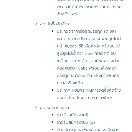
พัฒนาคุณภาพชีวิตของคนทุกช่วงวัย
จังหวัดแพร่
ข่าวจัดซื้อจัดจ้าง
ประกวดราคาซื้อรถบรรทุก (ดีเซล)
ขนาด ๑ ตัน ปริมาตรกระบอกสูบไม่ต่ำ
กว่า ๒,๔๐๐ ซีซีหรือกำลังเครื่องยนต์
สูงสุดไม่ต่ำกว่า ๑๑๐ กิโลวัตต์ ขับ
เคลื่อนแบบ ๒ ล้อ แบบมีช่องว่างด้าน
หลังคนขับ (Cab) พร้อมหลังคารถ
บรรทุก ขนาด ๑ ตัน หลังคาไฟเบอร์
กลาสหรือเหล็ก
ประกาศเผยแพร่แผนการจัดซื้อจัดจ้าง
ประจำปีงบประมาณ พ.ศ. ๒๕๖๙
ข่าวรับสมัครงาน
ข่าวรับสมัครงาน5
ข่าวรับสมัครงาน5 (2)
รับสมัครบุคคลเพื่อเลือกสรรเป็นจ้าง