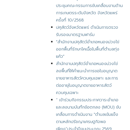
ประชุมคณะกรรมการขับเคลื่อนงานด้าน
การเกษตรระดับจังหวัด จังหวัดแพร่
ครั้งที่ 10/2568
ปศุสัตว์จังหวัดแพร่ ดำเนินการตรวจ
รับรองมาตรฐานฟาร์ม
"สำนักงานปศุสัตว์อำเภอหนองม่วงไข่
ออกพื้นที่รักษาโคเนื้อในพื้นที่ตำบลทุ่ง
แค้ว"
สำนักงานปศุสัตว์อำเภอหนองม่วงไข่
ลงพื้นที่ให้คำแนะนำการขอใบอนุญาต
ขายอาหารสัตว์ควบคุมเฉพาะ และการ
ต่ออายุใบอนุญาตขายอาหารสัตว์
ควบคุมเฉพาะ
“ เข้าร่วมกิจกรรมประกาศวาระอำเภอ
และลงนามบันทึกข้อตกลง (MOU) ขับ
เคลื่อนการดำเนินงาน "ตำบลเข้มแข็ง
ตามหลักปรัชญาเศรษฐกิจพอ
เพียง”ประจำปีงบประมาณ 2569