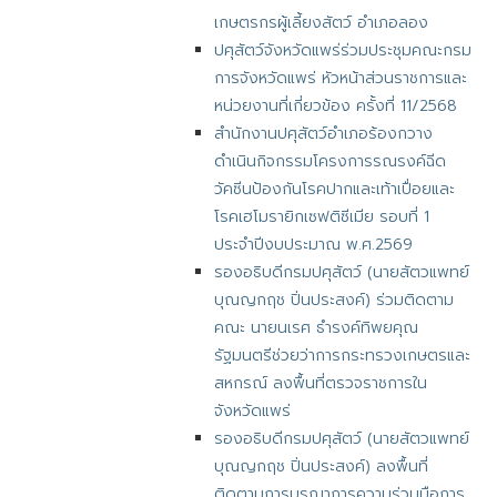
เกษตรกรผู้เลี้ยงสัตว์ อำเภอลอง
ปศุสัตว์จังหวัดแพร่ร่วมประชุมคณะกรม
การจังหวัดแพร่ หัวหน้าส่วนราชการและ
หน่วยงานที่เกี่ยวข้อง ครั้งที่ 11/2568
สำนักงานปศุสัตว์อำเภอร้องกวาง
ดำเนินกิจกรรมโครงการรณรงค์ฉีด
วัคซีนป้องกันโรคปากและเท้าเปื่อยและ
โรคเฮโมรายิกเซฟติซีเมีย รอบที่ 1
ประจำปีงบประมาณ พ.ศ.2569
รองอธิบดีกรมปศุสัตว์ (นายสัตวแพทย์
บุณญกฤช ปิ่นประสงค์) ร่วมติดตาม
คณะ นายนเรศ ธำรงค์ทิพยคุณ
รัฐมนตรีช่วยว่าการกระทรวงเกษตรและ
สหกรณ์ ลงพื้นที่ตรวจราชการใน
จังหวัดแพร่
รองอธิบดีกรมปศุสัตว์ (นายสัตวแพทย์
บุณญกฤช ปิ่นประสงค์) ลงพื้นที่
ติดตามการบูรณาการความร่วมมือการ