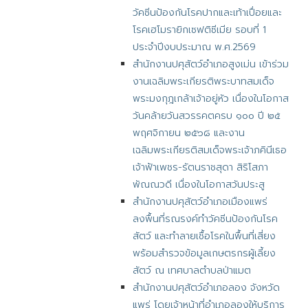
วัคซีนป้องกันโรคปากและเท้าเปื่อยและ
โรคเฮโมรายิกเซฟติซีเมีย รอบที่ 1
ประจำปีงบประมาณ พ.ศ.2569
สำนักงานปศุสัตว์อำเภอสูงเม่น เข้าร่วม
งานเฉลิมพระเกียรติพระบาทสมเด็จ
พระมงกุฎเกล้าเจ้าอยู่หัว เนื่องในโอกาส
วันคล้ายวันสวรรคตครบ ๑๐๐ ปี ๒๕
พฤศจิกายน ๒๕๖๘ และงาน
เฉลิมพระเกียรติสมเด็จพระเจ้าภคินีเธอ
เจ้าฟ้าเพชร-รัตนราชสุดา สิริโสภา
พัณณวดี เนื่องในโอกาสวันประสู
สำนักงานปศุสัตว์อำเภอเมืองแพร่
ลงพื้นที่รณรงค์ทำวัคซีนป้องกันโรค
สัตว์ และทำลายเชื้อโรคในพื้นที่เสี่ยง
พร้อมสำรวจข้อมูลเกษตรกรผู้เลี้ยง
สัตว์ ณ เทศบาลตำบลป่าแมต
สำนักงานปศุสัตว์อำเภอลอง จังหวัด
แพร่ โดยเจ้าหน้าที่อำเภอลองให้บริการ