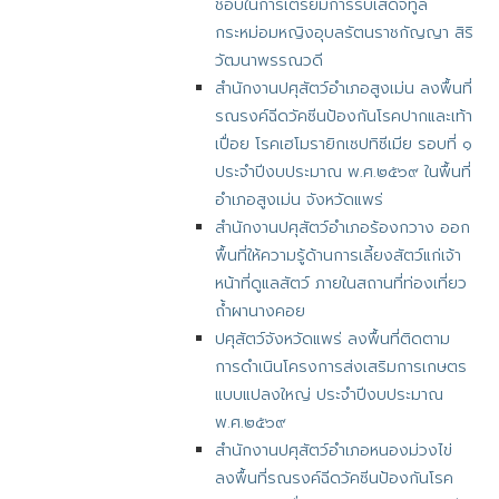
ชอบในการเตรียมการรับเสด็จทูล
กระหม่อมหญิงอุบลรัตนราชกัญญา สิริ
วัฒนาพรรณวดี
สำนักงานปศุสัตว์อำเภอสูงเม่น ลงพื้นที่
รณรงค์ฉีดวัคซีนป้องกันโรคปากและเท้า
เปื่อย โรคเฮโมรายิกเซปทิซีเมีย รอบที่ ๑
ประจำปีงบประมาณ พ.ศ.๒๕๖๙ ในพื้นที่
อำเภอสูงเม่น จังหวัดแพร่
สำนักงานปศุสัตว์อำเภอร้องกวาง ออก
พื้นที่ให้ความรู้ด้านการเลี้ยงสัตว์แก่เจ้า
หน้าที่ดูแลสัตว์ ภายในสถานที่ท่องเที่ยว
ถ้ำผานางคอย
ปศุสัตว์จังหวัดแพร่ ลงพื้นที่ติดตาม
การดำเนินโครงการส่งเสริมการเกษตร
แบบแปลงใหญ่ ประจำปีงบประมาณ
พ.ศ.๒๕๖๙
สำนักงานปศุสัตว์อำเภอหนองม่วงไข่
ลงพื้นที่รณรงค์ฉีดวัคซีนป้องกันโรค