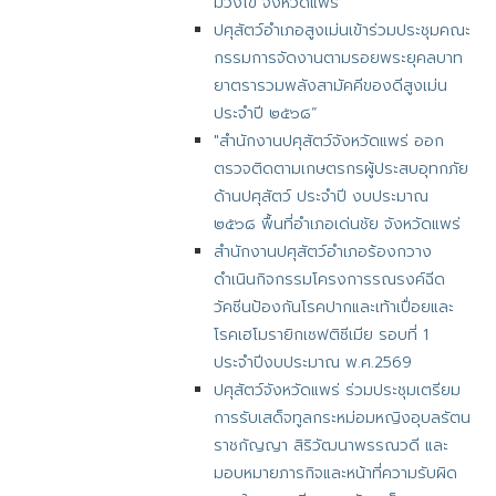
ม่วงไข่ จังหวัดแพร่"
ปศุสัตว์อำเภอสูงเม่นเข้าร่วมประชุมคณะ
กรรมการจัดงานตามรอยพระยุคลบาท
ยาตรารวมพลังสามัคคีของดีสูงเม่น
ประจำปี ๒๕๖๘”
"สำนักงานปศุสัตว์จังหวัดแพร่ ออก
ตรวจติดตามเกษตรกรผู้ประสบอุทกภัย
ด้านปศุสัตว์ ประจำปี งบประมาณ
๒๕๖๘ พื้นที่อำเภอเด่นชัย​ จังหวัดแพร่
สำนักงานปศุสัตว์อำเภอร้องกวาง
ดำเนินกิจกรรมโครงการรณรงค์ฉีด
วัคซีนป้องกันโรคปากและเท้าเปื่อยและ
โรคเฮโมรายิกเซฟติซีเมีย รอบที่ 1
ประจำปีงบประมาณ พ.ศ.2569
ปศุสัตว์จังหวัดแพร่ ร่วมประชุมเตรียม
การรับเสด็จทูลกระหม่อมหญิงอุบลรัตน
ราชกัญญา สิริวัฒนาพรรณวดี และ
มอบหมายภารกิจและหน้าที่ความรับผิด