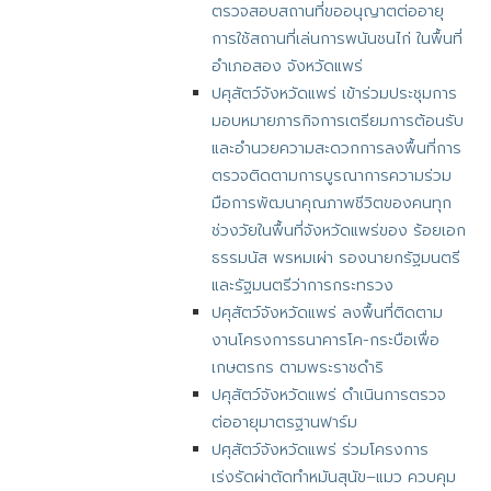
ตรวจสอบสถานที่ขออนุญาตต่ออายุ
การใช้สถานที่เล่นการพนันชนไก่ ในพื้นที่
อำเภอสอง จังหวัดแพร่
ปศุสัตว์จังหวัดแพร่ เข้าร่วมประชุมการ
มอบหมายภารกิจการเตรียมการต้อนรับ
และอำนวยความสะดวกการลงพื้นที่การ
ตรวจติดตามการบูรณาการความร่วม
มือการพัฒนาคุณภาพชีวิตของคนทุก
ช่วงวัยในพื้นที่จังหวัดแพร่ของ ร้อยเอก
ธรรมนัส พรหมเผ่า รองนายกรัฐมนตรี
และรัฐมนตรีว่าการกระทรวง
ปศุสัตว์จังหวัดแพร่ ลงพื้นที่ติดตาม
งานโครงการธนาคารโค-กระบือเพื่อ
เกษตรกร ตามพระราชดำริ
ปศุสัตว์จังหวัดแพร่ ดำเนินการตรวจ
ต่ออายุมาตรฐานฟาร์ม
ปศุสัตว์จังหวัดแพร่ ร่วมโครงการ
เร่งรัดผ่าตัดทำหมันสุนัข–แมว ควบคุม