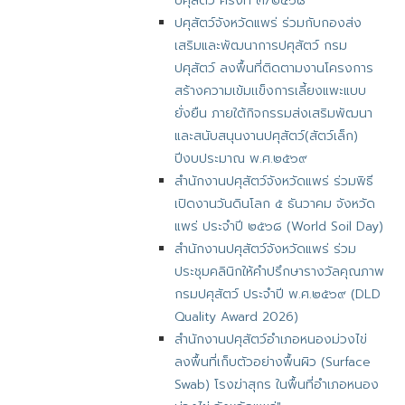
ปศุสัตว์ ครั้งที่ ๓/๒๕๖๘
ปศุสัตว์จังหวัดแพร่ ร่วมกับกองส่ง
เสริมและพัฒนาการปศุสัตว์ กรม
ปศุสัตว์ ลงพื้นที่ติดตามงานโครงการ
สร้างความเข้มเเข็งการเลี้ยงแพะแบบ
ยั่งยืน ภายใต้กิจกรรมส่งเสริมพัฒนา
และสนับสนุนงานปศุสัตว์(สัตว์เล็ก)
ปีงบประมาณ พ.ศ.๒๕๖๙
สำนักงานปศุสัตว์จังหวัดแพร่ ร่วมพิธี
เปิดงานวันดินโลก ๕ ธันวาคม จังหวัด
แพร่ ประจำปี ๒๕๖๘ (World Soil Day)
สำนักงานปศุสัตว์จังหวัดแพร่ ร่วม
ประชุมคลินิกให้คำปรึกษารางวัลคุณภาพ
กรมปศุสัตว์ ประจำปี พ.ศ.๒๕๖๙ (DLD
Quality Award 2026)
สำนักงานปศุสัตว์อำเภอหนองม่วงไข่
ลงพื้นที่เก็บตัวอย่างพื้นผิว (Surface
Swab) โรงฆ่าสุกร ในพื้นที่อำเภอหนอง