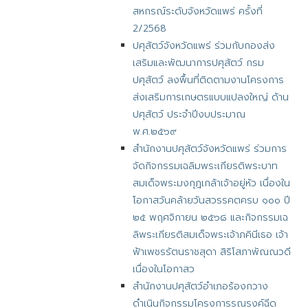
สหกรณ์ระดับจังหวัดแพร่ ครั้งที่
2/2568
ปศุสัตว์จังหวัดแพร่ ร่วมกับกองส่ง
เสริมและพัฒนาการปศุสัตว์ กรม
ปศุสัตว์ ลงพื้นที่ติดตามงานโครงการ
ส่งเสริมการเกษตรแบบแปลงใหญ่ ด้าน
ปศุสัตว์ ประจำปีงบประมาณ
พ.ศ.๒๕๖๙
สำนักงานปศุสัตว์จังหวัดแพร่ ร่วมการ
จัดกิจกรรมเฉลิมพระเกียรติพระบาท
สมเด็จพระมงกุฎเกล้าเจ้าอยู่หัว เนื่องใน
โอกาสวันคล้ายวันสวรรคตครบ ๑๐๐ ปี
๒๕ พฤศจิกายน ๒๕๖๘ และกิจกรรมเฉ
ลิพระเกียรติสมเด็จพระเจ้าภคินีเธอ เจ้า
ฟ้าเพชรรัตนราชสุดา สิริโสภาพัณณวดี
เนื่องในโอกาสว
สำนักงานปศุสัตว์อำเภอร้องกวาง
ดำเนินกิจกรรมโครงการรณรงค์ฉีด