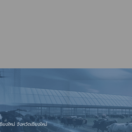
เคลื่อนโครงการอาหารนมเพื่อเด็กและเยาวชน กลุ่มที่ 5 ครั้งที่ 3/2569
วดพระอภิธรรม พระราชวัชรปัทมคุณ (บัวเกตุ ปทุมสิโร)
ียงใหม่ จังหวัดเชียงใหม่