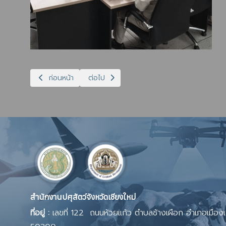
เนื้อหาก่อนหน้า: ปศุสัตว์เชียงใหม่จัดประชุมคณะอนุกรรมการ ขับ
เนื้อหาถัดไป: ปศุสัตว์เชียงใหม่ร่วมพิธีธรรมส
ก่อนหน้า
ต่อไป
สำนักงานปศุสัตว์จังหวัดเชียงใหม่
ที่อยู่ :
เลขที่ 122 ถนนห้วยแก้ว ตำบลช้างเผือก อำเภอเมืองเช