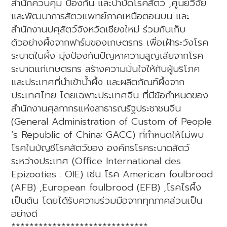
สำนักควบคุม ป้องกัน และบำบัดโรคสัตว์ ,ศูนย์วิจัย
และพัฒนาการสัตวแพทย์ภาคเหนือตอนบน และ
สำนักงานปศุสัตว์จังหวัดเชียงใหม่ ร่วมกันเก็บ
ตัวอย่างผึ้งจากฟาร์มของเกษตรกร เพื่อเฝ้าระวังโรค
ระบาดในผึ้ง มุ่งป้องกันปัญหาความสูญเสียจากโรค
ระบาดแก่เกษตรกร สร้างความมั่นใจให้กับผู้บริโภค
และประเทศที่นำเข้าน้ำผึ้ง และผลิตภัณฑ์ผึ้งจาก
ประเทศไทย โดยเฉพาะประเทศจีน ที่มีข้อกำหนดของ
สำนักงานศุลกากรแห่งสาธารณรัฐประชาชนจีน
(General Administration of Custom of People
‘s Republic of China: GACC) ที่กำหนดให้ไม่พบ
โรคในบัญชีโรคสัตว์ของ องค์กรโรคระบาดสัตว์
ระหว่างประเทศ (Office International des
Epizooties : OIE) เช่น โรค American foulbrood
(AFB) ,European foulbrood (EFB) ,โรคไรผึ้ง
เป็นต้น โดยได้รับความร่วมมือจากทุกภาคส่วนเป็น
อย่างดี