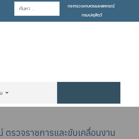
การค้นหา
กระทรวงเกษตรและสหกรณ์
กรมปศุสัตว์
น
์ ตรวจราชการและขับเคลื่อนงาน