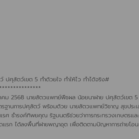
์ ปศุสัตว์เขต 5 ทำด้วยใจ ทำให้ไว ทำได้จริง#
***************
ม 2568 นายสัตวแพทย์พืชผล น้อยนาฝาย ปศุสัตว์เขต 5 มอ
ฐานการปศุสัตว์ พร้อมด้วย นายสัตวแพทย์วิชาญ สุขประเสร
รศ ธำรงค์ทิพยคุณ รัฐมนตรีช่วยว่าการกระทรวงเกษตรและสหก
จุดแรก ได้ลงพื้นที่ฝายพญาอุต เพื่อติดตามปัญหาการถ่าย