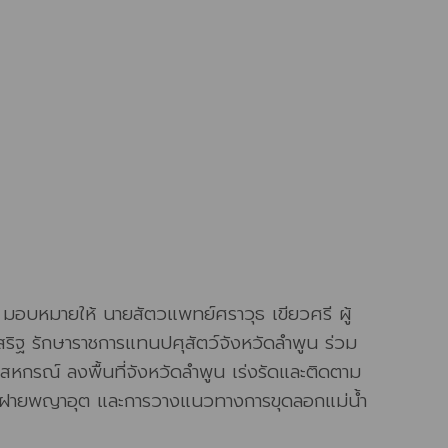
บหมายให้ นายสัตวแพทย์ศราวุธ เขียวศรี ผู้
ิฐ รักษาราชการแทนปศุสัตว์จังหวัดลำพูน ร่วม
รณ์ ลงพื้นที่จังหวัดลำพูน เร่งรัดและติดตาม
โอนฝายพญาอุต และการวางแนวทางการขุดลอกแม่น้ำ