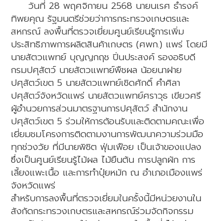
วันที่ 28 พฤศจิกายน 2568 นายนเรศ ธำรงค์
ทิพยคุณ รัฐมนตรีช่วยว่าการกระทรวงเกษตรและ
สหกรณ์ ลงพื้นที่ตรวจเยี่ยมศูนย์เรียนรู้การเพิ่ม
ประสิทธิภาพการผลิตสินค้าเกษตร (ศพก.) แพร่ โดยมี
นายสัตวแพทย์ บุญญกฤช ปิ่นประสงค์ รองอธิบดี
กรมปศุสัตว์ นายสัตวแพทย์พืชผล น้อยนาฝาย
ปศุสัตว์เขต 5 นายสัตวแพทย์เชิดศักดิ์ คำศิลา
ปศุสัตว์จังหวัดแพร่ นายสัตวแพทย์ศราวุธ เขียวศรี
ผู้อำนวยการส่วนมาตรฐานการปศุสัตว์ สำนักงาน
ปศุสัตว์เขต 5 ร่วมให้การต้อนรับและติดตามคณะเพื่อ
เยี่ยมชมโครงการติดตามงานการพัฒนาความร่วมมือ
ทุกช่วงวัย ที่มีนายพิชิต ฟุ่มเฟือย เป็นเจ้าของแปลง
ซึ่งเป็นศูนย์เรียนรู้ไม้ผล ไม้ยืนต้น การปลูกผัก การ
เลี้ยงแพะเนื้อ และการทำปุ๋ยหมัก ณ อำเภอเมืองแพร่
จังหวัดแพร่
สำหรับการลงพื้นที่ตรวจเยี่ยมในครั้งนี้มีหน่วยงานใน
สังกัดกระทรวงเกษตรและสหกรณ์ร่วมจัดกิจกรรม