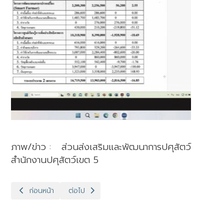
ภาพ/ข่าว : ส่วนส่งเสริมและพัฒนาการปศุสัตว์
สำนักงานปศุสัตว์เขต 5
เนื้อหาก่อนหน้า: ปศุสัตว์เขต 5 ร่วมประชุมคัดเลือกเกษตรกรและสถาบ
เนื้อหาถัดไป: ปศุสัตว์เขต 5 เข้าร่วมโครงการ “Wo
ก่อนหน้า
ต่อไป