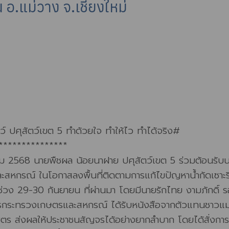
อ.แม่วาง จ.เชียงใหม่
์ ปศุสัตว์เขต 5 ทำด้วยใจ ทำให้ไว ทำได้จริง#
***************
ม 2568 นายพืชผล น้อยนาฝาย ปศุสัตว์เขต 5 ร่วมต้อนรับน
หกรณ์ ในโอกาสลงพื้นที่ติดตามการแก้ไขปัญหาน้ำกัดเซาะร
ช่วง 29-30 กันยายน ที่ผ่านมา โดยมีนายรักไทย งามภักดิ์ ร
รกระทรวงเกษตรและสหกรณ์ ได้รับหนังสือจากตัวแทนชาวแม่วางท
ลเมตร ส่งผลให้ประชาชนสัญจรได้อย่างยากลำบาก โดยได้สั่งกา