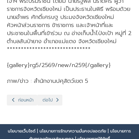
เจ้าฯ พระบรมราชินี โดยมี นายรัฐพล นราดิศร ผู้ว่า
ราชการจังหวัดเชียงใหม่ เป็นประธานในพิธี พร้อมด้วย
นายอำพร ศักดิ์เศรษฐ ประมงจังหวัดเชียงใหม่
หัวหน้าส่วนราชการ ข้าราชการ และเจ้าหน้าที่และ
ประชาชนในพื้นที่เข้าร่วม ณ อ่างเก็บน้ำโป่งเป้า หมู่ที่ 2
ตำบลสันป่ายาง อำเภอแม่แตง จังหวัดเชียงใหม่
******************************
{gallery}rg5/2569/new/n259{/gallery}
ภาพ/ข่าว : สำนักงานปศุสัตว์เขต 5
เนื้อหาก่อนหน้า: ปศุสัตว์เขต 5 เข้าร่วมประชุมเตรียมความพร้อมรับมือ
เนื้อหาถัดไป: ปศุสัตว์เขต 5 เข้าร่วมประชุมมูลนิธิโค
ก่อนหน้า
ต่อไป
นโยบายเว็บไซต์
|
นโยบายการรักษาความมั่นคงปลอดภัย
|
นโยบายการ
คุ้มครองข้อมูลส่วนบุคคล
|
นโยบายการใช้คุ้กกี้