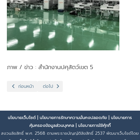
ภาพ / ข่าว : สำนักงานปศุสัตว์เขต 5
เนื้อหาก่อนหน้า: ปศุสัตว์เขต 5 ประชุมสรุปตรวจโรงงานนม เตรียมเส
เนื้อหาถัดไป: ปศุสัตว์เขต 5 นำทีมคณะทำงานชุดเฉพา
ก่อนหน้า
ต่อไป
นโยบายเว็บไซต์
|
นโยบายการรักษาความมั่นคงปลอดภัย
|
นโยบายการ
คุ้มครองข้อมูลส่วนบุคคล
|
นโยบายการใช้คุ้กกี้
สงวนลิขสิทธิ์ พ.ศ. 2568 ตามพระราชบัญญัติลิขสิทธิ์ 2537 พัฒนาเว็บไซต์โดย