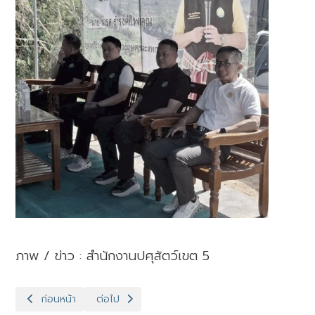
ภาพ / ข่าว : สำนักงานปศุสัตว์เขต 5
เนื้อหาก่อนหน้า: ปศุสัตว์เขต 5 ตรวจประเมินแปลงถั่วเหลืองอินทรีย์
เนื้อหาถัดไป: ปศุสัตว์เขต 5 คัดเลือกหมู่บ้าน/กลุ่
ก่อนหน้า
ต่อไป