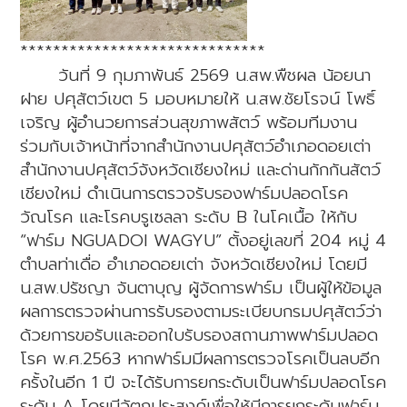
******************************
วันที่ 9 กุมภาพันธ์ 2569 น.สพ.พืชผล น้อยนา
ฝาย ปศุสัตว์เขต 5 มอบหมายให้ น.สพ.ชัยโรจน์ โพธิ์
เจริญ ผู้อำนวยการส่วนสุขภาพสัตว์ พร้อมทีมงาน
ร่วมกับเจ้าหน้าที่จากสำนักงานปศุสัตว์อำเภอดอยเต่า
สำนักงานปศุสัตว์จังหวัดเชียงใหม่ และด่านกักกันสัตว์
เชียงใหม่ ดำเนินการตรวจรับรองฟาร์มปลอดโรค
วัณโรค และโรคบรูเซลลา ระดับ B ในโคเนื้อ ให้กับ
“ฟาร์ม NGUADOI WAGYU” ตั้งอยู่เลขที่ 204 หมู่ 4
ตำบลท่าเดื่อ อำเภอดอยเต่า จังหวัดเชียงใหม่ โดยมี
น.สพ.ปรัชญา จันตาบุญ ผู้จัดการฟาร์ม เป็นผู้ให้ข้อมูล
ผลการตรวจผ่านการรับรองตามระเบียบกรมปศุสัตว์ว่า
ด้วยการขอรับและออกใบรับรองสถานภาพฟาร์มปลอด
โรค พ.ศ.2563 หากฟาร์มมีผลการตรวจโรคเป็นลบอีก
ครั้งในอีก 1 ปี จะได้รับการยกระดับเป็นฟาร์มปลอดโรค
ระดับ A โดยมีวัตถุประสงค์เพื่อให้มีการยกระดับฟาร์ม