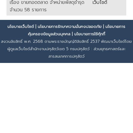
เรื่อง ขายทอดตลาด จำหน่ายพัสดุชำรุด
เว็บไซต์
จำนวน 58 รายการ
เนื้อหา
นโยบายเว็บไซต์
|
นโยบายการรักษาความมั่นคงปลอดภัย
|
นโยบายการ
คุ้มครองข้อมูลส่วนบุคคล
|
นโยบายการใช้คุ้กกี้
สงวนลิขสิทธิ์ พ.ศ. 2568 ตามพระราชบัญญัติลิขสิทธิ์ 2537 พัฒนาเว็บไซต์โดย
ผู้ดูแลเว็บไซต์สำนักงานปศุสัตว์เขต 5 กรมปศุสัตว์ : ส่วนยุทธศาสตร์และ
สารสนเทศการปศุสัตว์